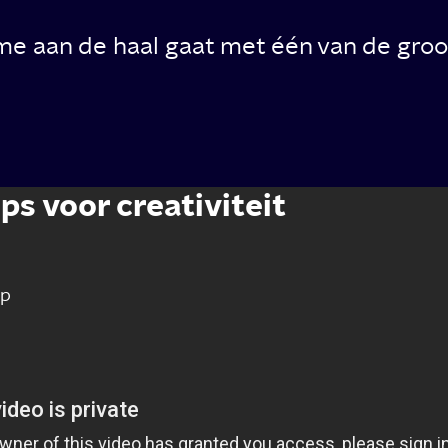
e aan de haal gaat met één van de groot
ps voor creativiteit
t
rp