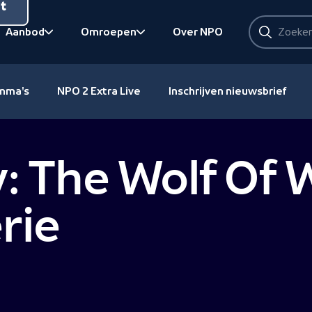
nt
Zoeken
Aanbod
Omroepen
Over NPO
Zoeken
Bekijk onderliggend
Bekijk onderliggend
amma's
NPO 2 Extra Live
Inschrijven nieuwsbrief
 The Wolf Of W
rie