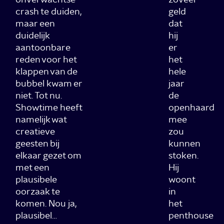
crash te duiden,
geld
maar een
dat
duidelijk
hij
aantoonbare
er
reden voor het
het
klappen van de
hele
bubbel kwam er
jaar
niet. Tot nu.
de
Showtime heeft
openhaard
namelijk wat
mee
creatieve
zou
geesten bij
kunnen
elkaar gezet om
stoken.
met een
Hij
plausibele
woont
oorzaak te
in
komen. Nou ja,
het
plausibel…
penthouse