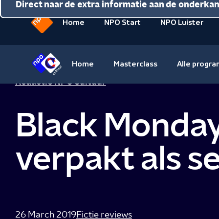
Direct naar de inhoud
Direct naar de hoofdnavigatie
Direct naar de extra informatie aan de onderka
Home
NPO Start
NPO Luister
Naar
de
beginpagina
Home
Masterclass
Alle progr
van
Naar
Redactie NPO Cultuur
NPO
de
beginpagina
Black Monday:
van
NPO
Cultuur
verpakt als se
26 March 2019
Fictie reviews