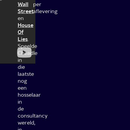
Wall
per
Street
aflevering
en
House
Of
Lies
.
Speelde
Cheadle
in
die
laatste
nog
een
hosselaar
in
de
consultancy
wereld,
in