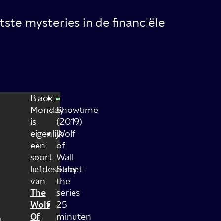
ste mysteries in de financiële
Black
Monday
Showtime
is
(2019)
eigenlijk
Wolf
een
of
soort
Wall
liefdesbaby
Street:
van
the
The
series
Wolf
25
Of
minuten