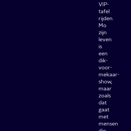
VIP-
tafel
rijden.
Mo
zijn
leven
is
een
dik-
voor-
mekaar-
show,
maar
zoals
dat
gaat
met
mensen
die