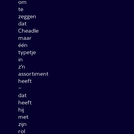
om
te
zeggen
dat
Cheadle
maar
één
typetje
in
z’n
assortiment
heeft
–
dat
heeft
hij
met
zijn
rol