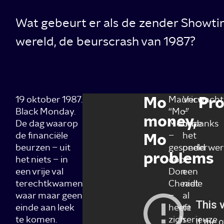
Wat gebeurt er als de zender Showtim
wereld, de beurscrash van 1987?
Mo
Pro
19 oktober 1987.
Maurice
Verwach
Black Monday.
“Mo”
–
money,
De dag waarop
Monroe
ondanks
de financiële
Mo
–
het
beurzen – uit
gespeeld
onderwe
problems
het niets – in
door
–
een vrije val
Don
een
terechtkwamen
Cheadle
niet
waar maar geen
–
al
einde aan leek
heeft
te
te komen.
zich
serieuze