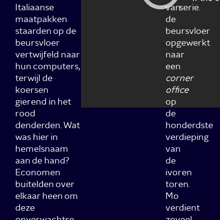
Italiaanse
van
serie.
maatpakken
de
staarden op de
beursvloer
beursvloer
opgewerkt
vertwijfeld naar
naar
hun computers,
een
terwijl de
corner
koersen
office
gierend in het
op
rood
de
denderden. Wat
honderdste
was hier in
verdieping
hemelsnaam
van
aan de hand?
de
Economen
ivoren
buitelden over
toren.
elkaar heen om
Mo
deze
verdient
onverwachtse
zoveel