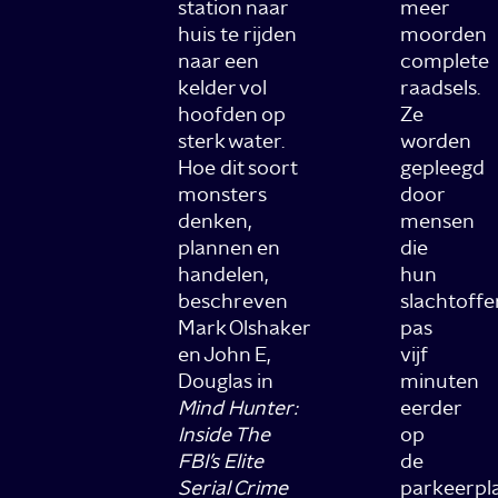
station naar
meer
huis te rijden
moorden
naar een
complete
kelder vol
raadsels.
hoofden op
Ze
sterk water.
worden
Hoe dit soort
gepleegd
monsters
door
denken,
mensen
plannen en
die
handelen,
hun
beschreven
slachtoffe
Mark Olshaker
pas
en John E,
vijf
Douglas in
minuten
Mind Hunter:
eerder
Inside The
op
FBI’s Elite
de
Serial Crime
parkeerpl