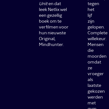
Unit
en dat
tegen
leek Netlix wel
het
een gezellig
lijf
boek om te
zijn
verfilmen voor
gelopen.
hun nieuwste
Complete
Original,
willekeur.
Mindhunter.
Mensen
die
moorden
omdat
ze
vroeger
als
laatste
gekozen
werden
met
gym,