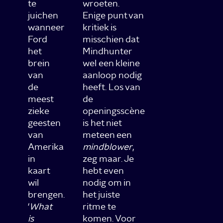
te
wroeten.
juichen
Enige punt van
wanneer
kritiek is
Ford
misschien dat
het
Mindhunter
brein
wel een kleine
van
aanloop nodig
de
heeft. Los van
meest
de
zieke
openingsscène
geesten
is het niet
van
meteen een
Amerika
mindblower
,
in
zeg maar. Je
kaart
hebt even
wil
nodig om in
brengen.
het juiste
‘
What
ritme te
is
komen. Voor