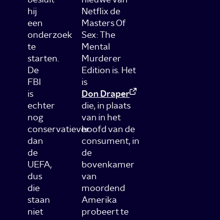
hij
Netflix de
een
Masters Of
onderzoek
Sex: The
te
Mental
starten.
Murderer
De
Edition is. Het
FBI
is
is
Don Draper
echter
die, in plaats
nog
van in het
conservatiever
hoofd van de
dan
consument, in
de
de
UEFA,
bovenkamer
dus
van
die
moordend
staan
Amerika
niet
probeert te