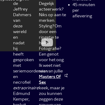
de
Degelijk
45 minuten
Jeffrey
acteerwerk?
per
Dahmers
Niks op aan te
aflevering
van
merken.
deze
Styling? Om
wereld
door een
en
ringetje te
nadat
halen.
hij
Fotografie?
heeft
Een genot
gesproken
voor het oog.
met
Ik weet niet
seriemoordenaar
wie van jullie
en
Masters Of
necrofiel
Sex
extraorinaire
keek, maar je
Edmund
zou kunnen
Kemper,
zeggen deze
besluit
nieuwe van