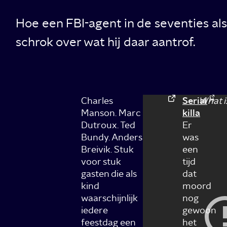
Hoe een FBI-agent in de seventies al
schrok over wat hij daar aantrof.
Charles
Serial
What is
Manson. Marc
killa
Dutroux. Ted
Er
Bundy. Anders
was
Breivik. Stuk
een
voor stuk
tijd
gasten die als
dat
kind
moord
waarschijnlijk
nog
iedere
gewoon
feestdag een
het