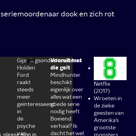
e seriemoordenaar dook en zich rot
Gijzelingsonderhandelaar
Vooruit met
Holden
die geit
Ford
Mindhunter
raakt
beschikt
Netflix
steeds
eigenlijk over
(2017)
meer
alles wat een
Wroeten in
geïnteresseerd
goede serie
de zieke
in
nodig heeft.
geesten van
de
Boeiend
Amerika's
psyche
verhaal? Ik
grootste
van
dacht het wel.
monsters