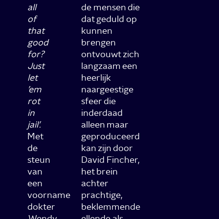
all
de mensen die
of
dat geduld op
that
kunnen
good
brengen
for?
ontvouwt zich
Just
langzaam een
let
heerlijk
’em
naargeestige
rot
sfeer die
in
inderdaad
jail’.
alleen maar
Met
geproduceerd
de
kan zijn door
steun
David Fincher,
van
het brein
een
achter
voorname
prachtige,
dokter
beklemmende
,Wendy
ellende als