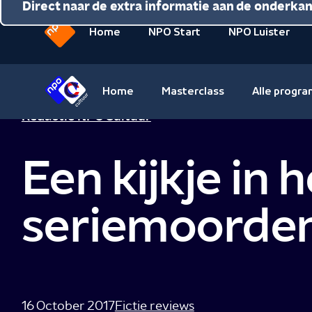
Direct naar de inhoud
Direct naar de hoofdnavigatie
Direct naar de extra informatie aan de onderka
Home
NPO Start
NPO Luister
Naar
de
beginpagina
Home
Masterclass
Alle progr
van
Naar
Redactie NPO Cultuur
NPO
de
beginpagina
Een kijkje in 
van
NPO
Cultuur
seriemoorde
16 October 2017
Fictie reviews