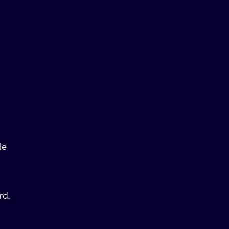
le
rd.