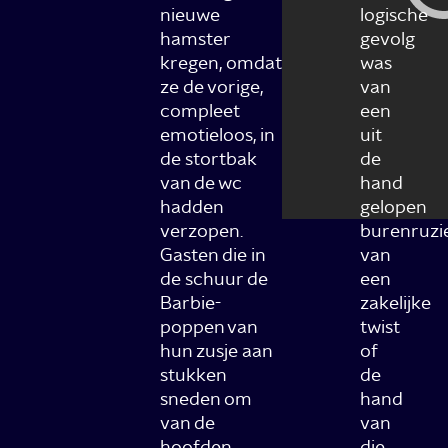
nieuwe
logische
hamster
gevolg
kregen, omdat
was
ze de vorige,
van
compleet
een
emotieloos, in
uit
de stortbak
de
van de wc
hand
hadden
gelopen
verzopen.
burenruzie
Gasten die in
van
de schuur de
een
Barbie-
zakelijke
poppen van
twist
hun zusje aan
of
stukken
de
sneden om
hand
van de
van
hoofden
die