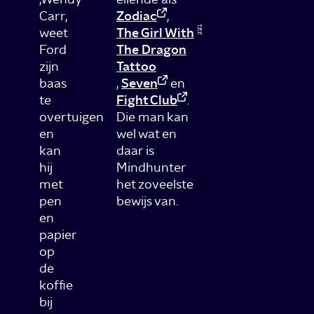
Carr,
Zodiac
,
weet
The Girl With
Ford
The Dragon
zijn
Tattoo
baas
,
Seven
en
te
Fight Club
.
overtuigen
Die man kan
en
wel wat en
kan
daar is
hij
Mindhunter
met
het zoveelste
pen
bewijs van.
en
papier
op
de
koffie
bij