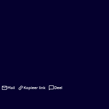
Een
kijkje
Mail
Kopieer link
Deel
in
het