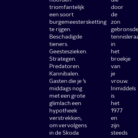
triomfantelijk
door
een soort
de
burgemeestersketting
zon
te rijgen.
gebronsd
Beschadigde
tennislera
tieners.
in
Geesteszieken.
het
Strategen.
broekje
Predatoren.
van
Kannibalen.
je
Gasten die je ‘s
vrouw.
middags nog
Inmiddels
met een grote
is
glimlach een
het
hypotheek
1977
verstrekken,
en
om vervolgens
zijn
in de Skoda
steeds