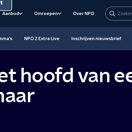
nt
Zoeken
Aanbod
Omroepen
Over NPO
Zoeken
Bekijk onderliggend
Bekijk onderliggend
amma's
NPO 2 Extra Live
Inschrijven nieuwsbrief
het hoofd van e
naar