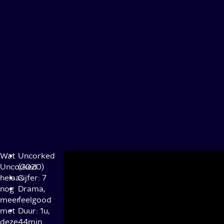
Wat
Uncorked
Uncorked
(2020)
helaas
Cijfer: 7
nog
Drama,
meer
feelgood
met
Duur: 1u,
deze
44min