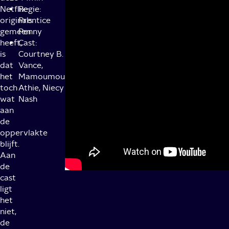
Netflix-
Regie:
originals
Prentice
gemeen
Penny
heeft,
Cast:
is
Courtney B.
dat
Vance,
het
Mamoumou
toch
Athie, Niecy
wat
Nash
aan
de
oppervlakte
blijft.
Aan
de
cast
ligt
het
niet,
de