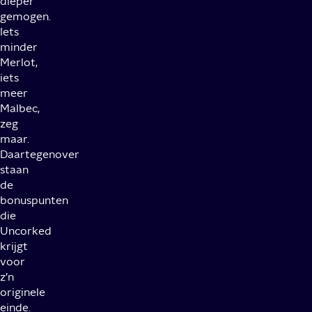
dieper
gemogen.
Iets
minder
Merlot,
iets
meer
Malbec,
zeg
maar.
Daartegenover
staan
de
bonuspunten
die
Uncorked
krijgt
voor
z’n
originele
einde.