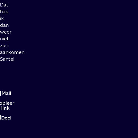
Dat
had
ik
dan
weer
niet
zien
aankomen.
Santé!
Uncorked:
chille
Mail
mix
opieer
link
van
Deel
wijn,
hiphop