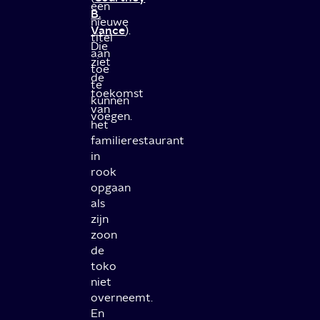
een
B.
nieuwe
Vance
).
titel
Die
aan
ziet
toe
de
te
toekomst
kunnen
van
voegen.
het
familierestaurant
in
rook
opgaan
als
zijn
zoon
de
toko
niet
overneemt.
En