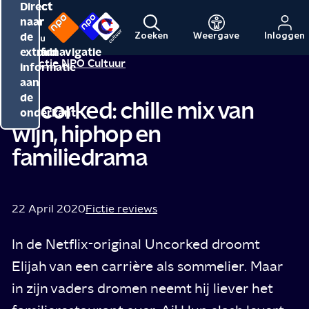
Direct
Direct
Direct
naar
naar
naar
de
de
de
Zoeken
Weergave
Inloggen
Menu
Naar
Naar
inhoud
hoofdnavigatie
extra
Redactie NPO Cultuur
de
de
informatie
beginpagina
beginpagina
aan
van
van
de
Uncorked: chille mix van
NPO
NPO
onderkant
wijn, hiphop en
Cultuur
familiedrama
22 April 2020
Fictie reviews
In de Netflix-original Uncorked droomt
Elijah van een carrière als sommelier. Maar
in zijn vaders dromen neemt hij liever het