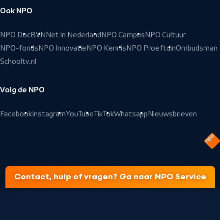
Ook NPO
NPO Doc
BVN
Net in Nederland
NPO Campus
NPO Cultuur
NPO-fonds
NPO Innovatie
NPO Kennis
NPO Proeftuin
Ombudsman
Schooltv.nl
Volg de NPO
Facebook
Instagram
YouTube
TikTok
Whatsapp
Nieuwsbrieven
Contact, hulp of vragen? Ga naar NPO Service