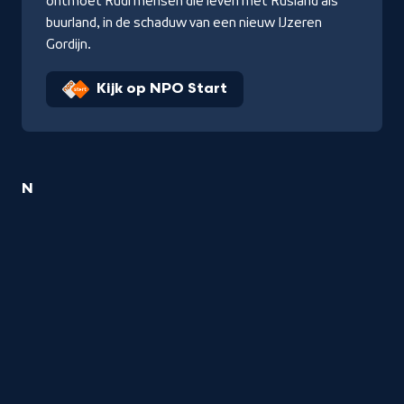
ontmoet Rudi mensen die leven met Rusland als
buurland, in de schaduw van een nieuw IJzeren
Gordijn.
Kijk op NPO Start
1
N
Geopolitiek
titel
startend
met
de
letter