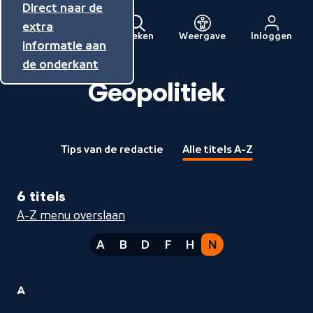
Direct naar de
Direct naar de
Direct naar de
inhoud
hoofdnavigatie
extra
Zoeken
Weergave
Inloggen
Menu
informatie aan
Naar
de onderkant
de
beginpagina
Geopolitiek
van
NPO
Tips van de redactie
Alle titels A-Z
6 titels
A-Z menu overslaan
A
B
D
F
H
N
1
A
Geopolitiek