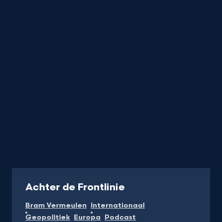
titel
startend
met
de
letter
Podcast
Achter de Frontlinie
Bram Vermeulen
Internationaal
Geopolitiek
Europa
Podcast