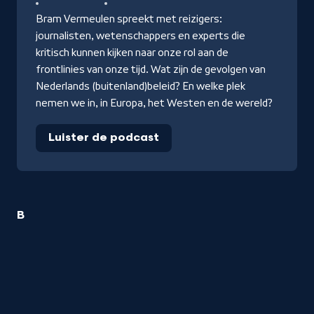
Bram Vermeulen spreekt met reizigers:
journalisten, wetenschappers en experts die
kritisch kunnen kijken naar onze rol aan de
frontlinies van onze tijd. Wat zijn de gevolgen van
Nederlands (buitenland)beleid? En welke plek
nemen we in, in Europa, het Westen en de wereld?
Luister de podcast
1
B
Geopolitiek
titel
startend
met
de
letter