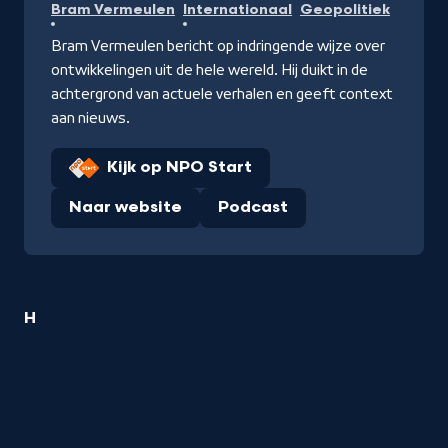
Bram Vermeulen
Internationaal
Geopolitiek
Bram Vermeulen bericht op indringende wijze over
ontwikkelingen uit de hele wereld. Hij duikt in de
achtergrond van actuele verhalen en geeft context
aan nieuws.
Kijk op NPO Start
Naar website
Podcast
1
H
Geopolitiek
titel
startend
met
de
letter