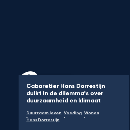
Programma
35 min
Cabaretier Hans Dorrestijn
duikt in de dilemma's over
-
duurzaamheid en klimaat
Kijk
Duurzaam leven
Voeding
Wonen
op
Hans Dorrestijn
NPO
Start