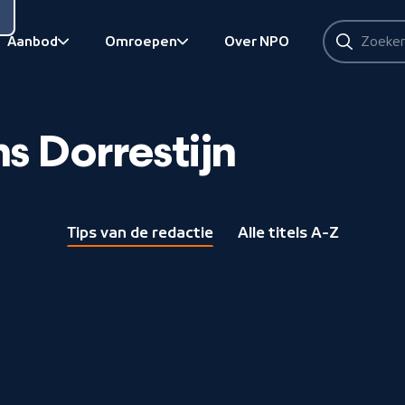
Zoeken
Aanbod
Omroepen
Over NPO
Zoeken
Bekijk onderliggend
Bekijk onderliggend
s Dorrestijn
Tips van de redactie
Alle titels A-Z