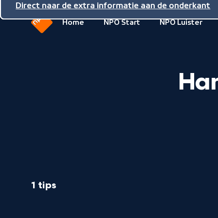
Direct naar de inhoud
Direct naar de hoofdnavigatie
Direct naar de extra informatie aan de onderkant
Home
NPO Start
NPO Luister
Naar
de
beginpagina
Han
van
NPO
1 tips