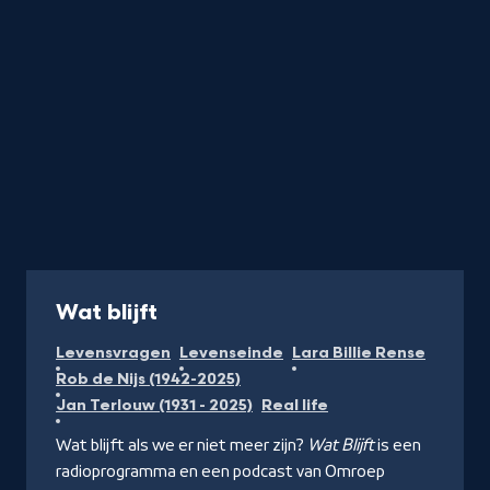
de
letter
Podcast
Wat blijft
Levensvragen
Levenseinde
Lara Billie Rense
Rob de Nijs (1942-2025)
Jan Terlouw (1931 - 2025)
Real life
Wat blijft als we er niet meer zijn?
Wat Blijft
is een
radioprogramma en een podcast van Omroep