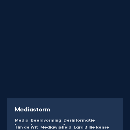
Billie
Rense
titel
startend
met
de
letter
Programma
Mediastorm
Media
Beeldvorming
Desinformatie
Tim de Wit
Mediawijsheid
Lara Billie Rense