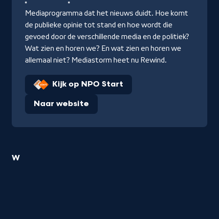
Mediaprogramma dat het nieuws duidt. Hoe komt
de publieke opinie tot stand en hoe wordt die
gevoed door de verschillende media en de politiek?
Wat zien en horen we? En wat zien en horen we
allemaal niet? Mediastorm heet nu Rewind.
Kijk op NPO Start
Naar website
1
W
Lara
Billie
Rense
titel
startend
met