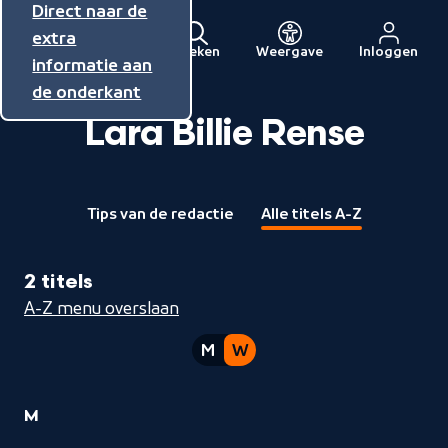
Direct naar de
Direct naar de
Direct naar de
inhoud
hoofdnavigatie
extra
Zoeken
Weergave
Inloggen
Menu
informatie aan
Naar
de onderkant
de
beginpagina
Lara Billie Rense
van
NPO
Tips van de redactie
Alle titels A-Z
2 titels
A-Z menu overslaan
M
W
1
M
Lara