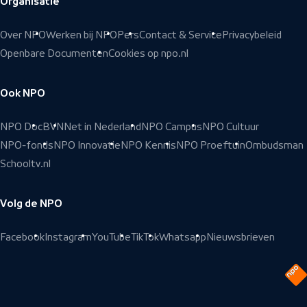
Organisatie
Over NPO
Werken bij NPO
Pers
Contact & Service
Privacybeleid
Openbare Documenten
Cookies op npo.nl
Ook NPO
NPO Doc
BVN
Net in Nederland
NPO Campus
NPO Cultuur
NPO-fonds
NPO Innovatie
NPO Kennis
NPO Proeftuin
Ombudsman
Schooltv.nl
Volg de NPO
Facebook
Instagram
YouTube
TikTok
Whatsapp
Nieuwsbrieven