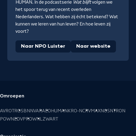
HUMAN. In de podcastserie
Wat blijft
volgen we
het spoor terug van recent overleden
Nederlanders. Wat hebben zij écht betekend? Wat
kunnen we leren van hun leven? En hoe leven zij
voort?
Naar NPO Luister
Naar website
Omroepen
Voettekst
AVROTROS
BNNVARA
EO
HUMAN
KRO-NCRV
MAX
NOS
NTR
ON
POWNED
VPRO
WNL
ZWART