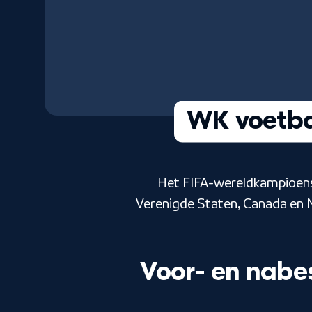
WK voetba
Het FIFA-wereldkampioens
Verenigde Staten, Canada en M
Voor- en nab