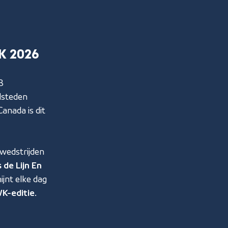
K 2026
8
lsteden
anada is dit
 wedstrijden
 de Lijn En
jnt elke dag
K-editie
.