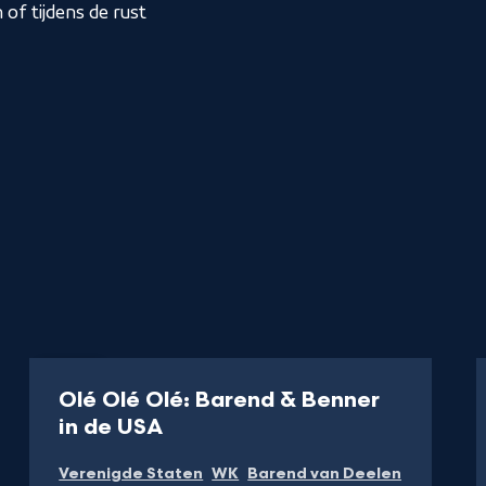
of tijdens de rust
Radio
Olé Olé Olé: Barend & Benner
-
in de USA
Volg
Verenigde Staten
WK
Barend van Deelen
Oranje