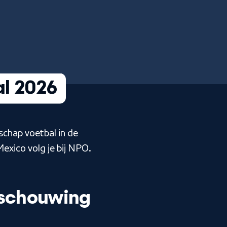
l 2026
chap voetbal in de
exico volg je bij NPO.
eschouwing