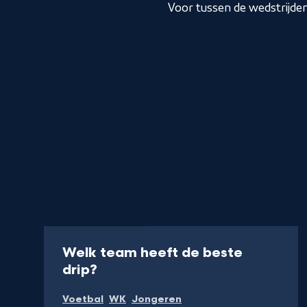
Voor tussen de wedstrijden 
Video
40 min
Welk team heeft de beste
-
drip?
Kijk
Voetbal
WK
Jongeren
op