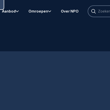
Zoeken
Aanbod
Omroepen
Over NPO
Zoeken
Bekijk onderliggend
Bekijk onderliggend