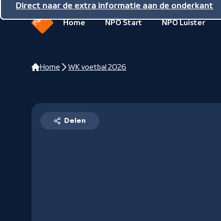
Direct naar de inhoud
Direct naar de hoofdnavigatie
Direct naar de extra informatie aan de onderkant
Home
NPO Start
NPO Luister
Naar
de
beginpagina
Home
WK voetbal 2026
van
NPO
Delen