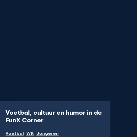
Video
Voetbal, cultuur en humor in de
-
FunX Corner
Kijk
Voetbal
WK
Jongeren
video