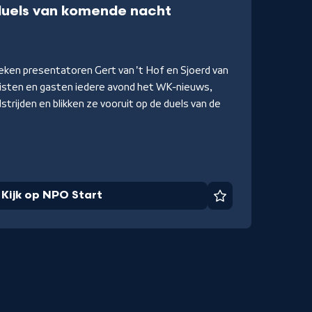
-
 duels van komende nacht
Kijk
op
NPO
ken presentatoren Gert van 't Hof en Sjoerd van
Start
sten en gasten iedere avond het WK-nieuws,
trijden en blikken ze vooruit op de duels van de
Kijk op NPO Start
Favoriet