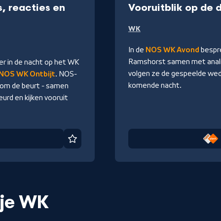
, reacties en
Vooruitblik op de
WK
In de
NOS WK Avond
bespre
Ramshorst samen met anali
er in de nacht op het WK
volgen ze de gespeelde weds
NOS WK Ontbijt
. NOS-
komende nacht.
 om de beurt - samen
urd en kijken vooruit
Favoriet
 je WK