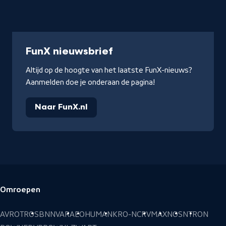
Nieuwsbrief
FunX nieuwsbrief
Altijd op de hoogte van het laatste FunX-nieuws?
Aanmelden doe je onderaan de pagina!
Naar FunX.nl
Omroepen
Voettekst
AVROTROS
BNNVARA
EO
HUMAN
KRO-NCRV
MAX
NOS
NTR
ON