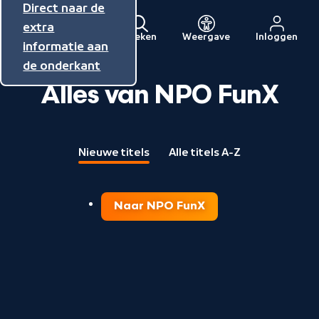
Direct naar de
Direct naar de
Direct naar de
inhoud
hoofdnavigatie
extra
Zoeken
Weergave
Inloggen
Menu
informatie aan
Naar
de onderkant
de
Alles van NPO FunX
beginpagina
van
NPO
Nieuwe titels
Alle titels A-Z
Naar NPO FunX