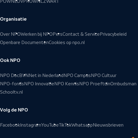
POWNED
VPRO
WNL
ZWART
Organisatie
Over NPO
Werken bij NPO
Pers
Contact & Service
Privacybeleid
Openbare Documenten
Cookies op npo.nl
Ook NPO
NPO Doc
BVN
Net in Nederland
NPO Campus
NPO Cultuur
NPO-fonds
NPO Innovatie
NPO Kennis
NPO Proeftuin
Ombudsman
Schooltv.nl
Volg de NPO
Facebook
Instagram
YouTube
TikTok
Whatsapp
Nieuwsbrieven