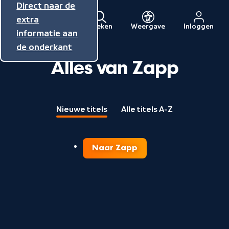
Direct naar de
Direct naar de
Direct naar de
inhoud
hoofdnavigatie
extra
Zoeken
Weergave
Inloggen
Menu
informatie aan
Naar
de onderkant
de
beginpagina
Alles van Zapp
van
NPO
Nieuwe titels
Alle titels A-Z
Naar Zapp