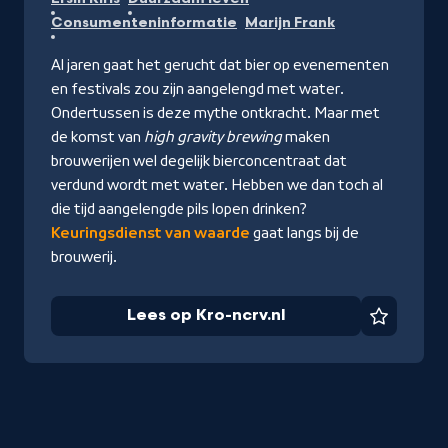
op
Consumenteninformatie
Marijn Frank
Kro-
ncrv.nl
Al jaren gaat het gerucht dat bier op evenementen
en festivals zou zijn aangelengd met water.
Ondertussen is deze mythe ontkracht. Maar met
de komst van
high gravity brewing
maken
brouwerijen wel degelijk bierconcentraat dat
verdund wordt met water. Hebben we dan toch al
die tijd aangelengde pils lopen drinken?
Keuringsdienst van waarde
gaat langs bij de
brouwerij.
Lees op Kro-ncrv.nl
Favorie