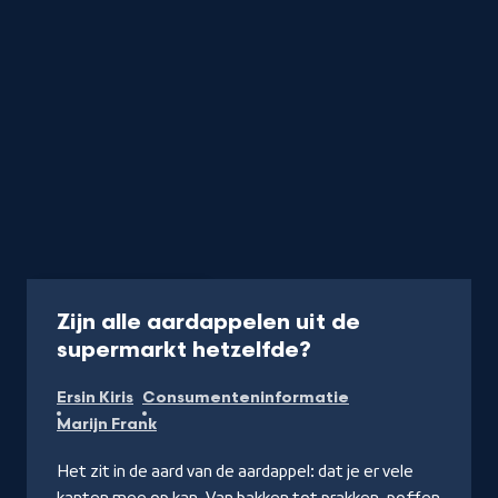
Aflevering
30 min
Zijn alle aardappelen uit de
-
supermarkt hetzelfde?
Kijk
Ersin Kiris
Consumenteninformatie
op
Marijn Frank
NPO
Start
Het zit in de aard van de aardappel: dat je er vele
kanten mee op kan. Van bakken tot prakken, poffen