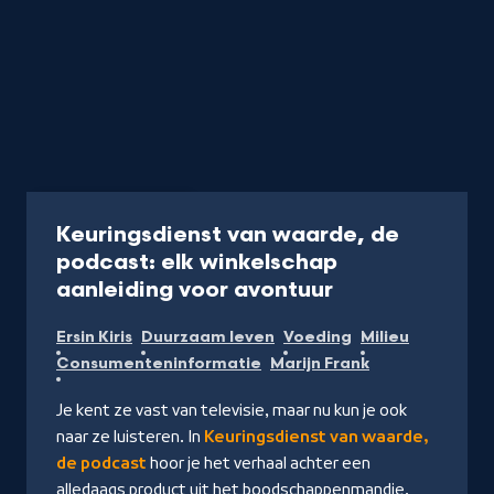
Podcast
17 min
Keuringsdienst van waarde, de
podcast: elk winkelschap
-
aanleiding voor avontuur
Luister
Ersin Kiris
Duurzaam leven
Voeding
Milieu
de
Consumenteninformatie
Marijn Frank
podcast
Je kent ze vast van televisie, maar nu kun je ook
naar ze luisteren. In
Keuringsdienst van waarde,
de podcast
hoor je het verhaal achter een
alledaags product uit het boodschappenmandje.