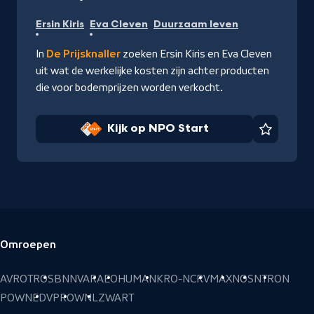
Kijk
Ersin Kiris
Eva Cleven
Duurzaam leven
op
NPO
In
De Prijsknaller
zoeken Ersin Kiris en Eva Cleven
Start
uit wat de werkelijke kosten zijn achter producten
die voor bodemprijzen worden verkocht.
Kijk op NPO Start
Favorie
Omroepen
Voettekst
AVROTROS
BNNVARA
EO
HUMAN
KRO-NCRV
MAX
NOS
NTR
ON
POWNED
VPRO
WNL
ZWART