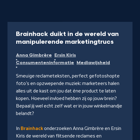
Programma
30 min
Brainhack duikt in de wereld van
-
manipulerende marketingtrucs
Kijk
Anna Gimbrère
Ersin Kiris
op
Consumenteninformatie
Mediawijsheid
NPO
Start
Smeuïge reclameteksten, perfect gefotoshopte
foto’s en opzwepende muziek: marketeers halen
alles uit de kast om jou dat éne product te laten
kopen. Hoeveel invloed hebben zij op jouw brein?
Bepaal jij wel echt zelf wat er in jouw winkelmandje
belandt?
In
Brainhack
onderzoeken Anna Gimbrère en Ersin
Kiris de wereld van flitsende reclames en