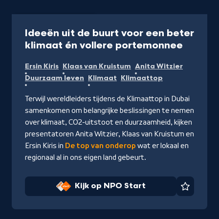
Programma
53 min
Ideeën uit de buurt voor een beter
-
klimaat én vollere portemonnee
Kijk
Ersin Kiris
Klaas van Kruistum
Anita Witzier
op
Duurzaam leven
Klimaat
Klimaattop
NPO
Start
Terwijl wereldleiders tijdens de Klimaattop in Dubai
samenkomen om belangrijke beslissingen te nemen
over klimaat, CO2-uitstoot en duurzaamheid, kijken
presentatoren Anita Witzier, Klaas van Kruistum en
Ersin Kiris in
De top van onderop
wat er lokaal en
regionaal al in ons eigen land gebeurt.
Kijk op NPO Start
Favorie