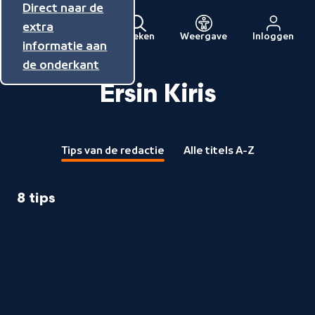
Direct naar de
Direct naar de
Direct naar de
inhoud
hoofdnavigatie
extra
Zoeken
Weergave
Inloggen
Menu
informatie aan
Naar
de onderkant
de
beginpagina
Ersin Kiris
van
NPO
Tips van de redactie
Alle titels A-Z
8 tips