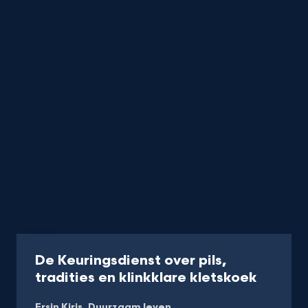
Artikel
De Keuringsdienst over pils,
-
tradities en klinkklare kletskoek
Lees
Ersin Kiris
Duurzaam leven