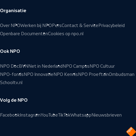
Organisatie
Over NPO
Werken bij NPO
Pers
Contact & Service
Privacybeleid
Openbare Documenten
Cookies op npo.nl
Ook NPO
NPO Doc
BVN
Net in Nederland
NPO Campus
NPO Cultuur
NPO-fonds
NPO Innovatie
NPO Kennis
NPO Proeftuin
Ombudsman
Schooltv.nl
Volg de NPO
Facebook
Instagram
YouTube
TikTok
Whatsapp
Nieuwsbrieven