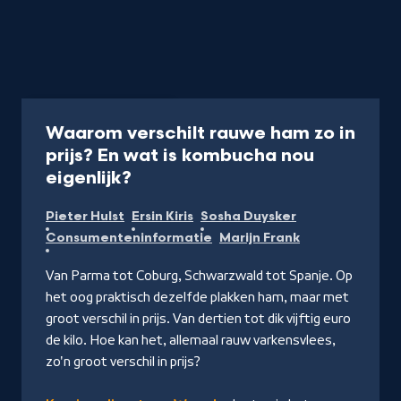
Programma
25 min
Waarom verschilt rauwe ham zo in
prijs? En wat is kombucha nou
-
eigenlijk?
Kijk
Pieter Hulst
Ersin Kiris
Sosha Duysker
op
Consumenteninformatie
Marijn Frank
NPO
Start
Van Parma tot Coburg, Schwarzwald tot Spanje. Op
het oog praktisch dezelfde plakken ham, maar met
groot verschil in prijs. Van dertien tot dik vijftig euro
de kilo. Hoe kan het, allemaal rauw varkensvlees,
zo'n groot verschil in prijs?