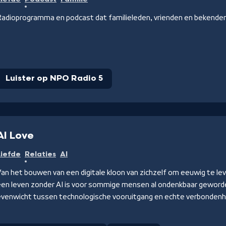
adioprogramma en podcast dat familieleden, vrienden en bekenden h
Luister op NPO Radio 5
AI Love
Liefde
Relaties
AI
an het bouwen van een digitale kloon van zichzelf om eeuwig te lev
een leven zonder AI is voor sommige mensen al ondenkbaar geworde
evenwicht tussen technologische vooruitgang en echte verbondenh