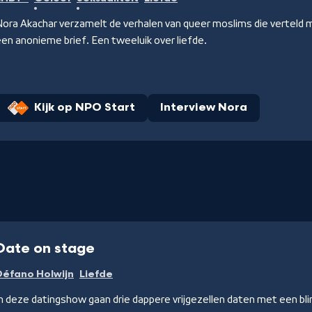
ora Akachar verzamelt de verhalen van queer moslims die verteld m
en anonieme brief. Een tweeluik over liefde.
Kijk op NPO Start
Interview Nora
Date on stage
Défano Holwijn
Liefde
n deze datingshow gaan drie dappere vrijgezellen daten met een bli