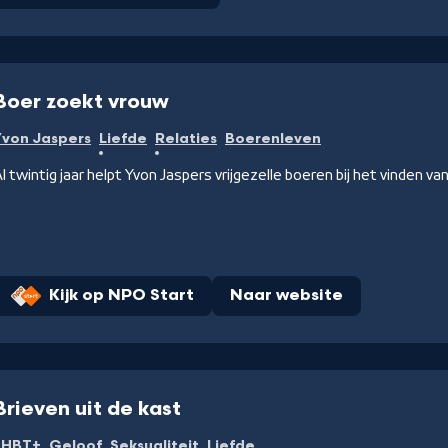
Boer zoekt vrouw
Yvon Jaspers
Liefde
Relaties
Boerenleven
l twintig jaar helpt Yvon Jaspers vrijgezelle boeren bij het vinden va
Kijk op NPO Start
Naar website
Brieven uit de kast
LHBT+
Geloof
Seksualiteit
Liefde