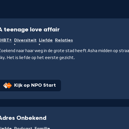
A teenage love affair
LHBT+
Diversiteit
Liefde
Relaties
Zoekend naar haar weg in de grote stad heeft Asha midden op str
ky. Het is liefde op het eerste gezicht.
Kijk op NPO Start
Adres Onbekend
Liefde
Podcast
Familie