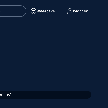
Weergave
Inloggen
V
W