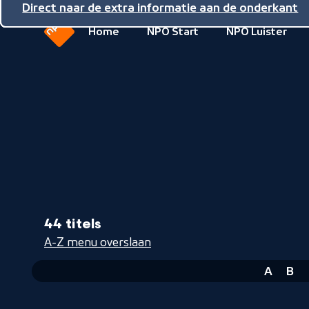
Direct naar de inhoud
Direct naar de hoofdnavigatie
Direct naar de extra informatie aan de onderkant
Home
NPO Start
NPO Luister
Naar
de
beginpagina
van
NPO
44 titels
A-Z menu overslaan
A
B