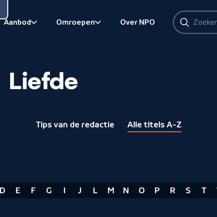
Zoeken
Aanbod
Omroepen
Over NPO
Zoeken
Bekijk onderliggend
Bekijk onderliggend
Liefde
Tips van de redactie
Alle titels A-Z
D
E
F
G
I
J
L
M
N
O
P
R
S
T