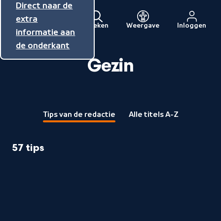
Direct naar de
Direct naar de
Direct naar de
inhoud
hoofdnavigatie
extra
Zoeken
Weergave
Inloggen
Menu
informatie aan
Naar
de onderkant
de
beginpagina
Gezin
van
NPO
Tips van de redactie
Alle titels A-Z
57 tips