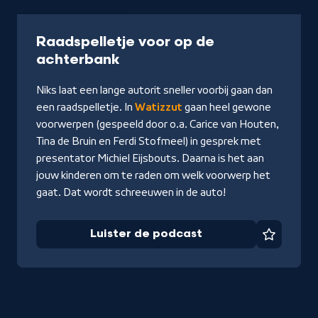
Podcast
12 min
Raadspelletje voor op de
-
achterbank
Luister
Niks laat een lange autorit sneller voorbij gaan dan
de
een raadspelletje. In
Watizzut
gaan heel gewone
podcast
voorwerpen (gespeeld door o.a. Carice van Houten,
Tina de Bruin en Ferdi Stofmeel) in gesprek met
presentator Michiel Eijsbouts. Daarna is het aan
jouw kinderen om te raden om welk voorwerp het
gaat. Dat wordt schreeuwen in de auto!
Luister de podcast
Favorie