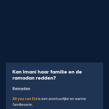
Serie
20 min
Kan Imani haar familie en de
-
ramadan redden?
Kijk
Ramadan
op
NPO
All you can Eid
is een avontuurlijke en warme
Start
familieserie.