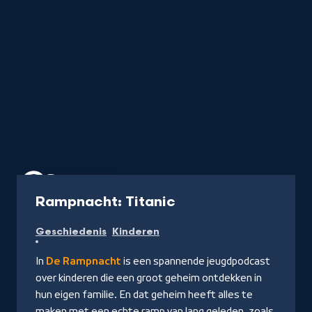
Podcast
15 min
-
Rampnacht: Titanic
Naar
Geschiedenis
Kinderen
NPO
Luister
In
De Rampnacht
is een spannende jeugdpodcast
over kinderen die een groot geheim ontdekken in
hun eigen familie. En dat geheim heeft alles te
maken met een echte ramp van lang geleden, zoals