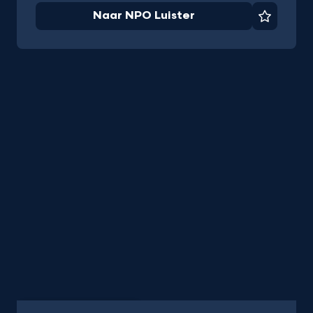
Naar NPO Luister
Favorie
Programma
20 min