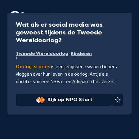
Serie
12 min
Wat als er social media was
geweest tijdens de Tweede
-
Wereldoorlog?
Kijk
Tweede Wereldoorlog
Kinderen
op
NPO
Oorlog-stories
is een jeugdserie waarin tieners
Start
vloggen over hun leven in de oorlog. Antje als
dochter van een NSB'er en Adriaan in het verzet.
Kijk op NPO Start
Favorie