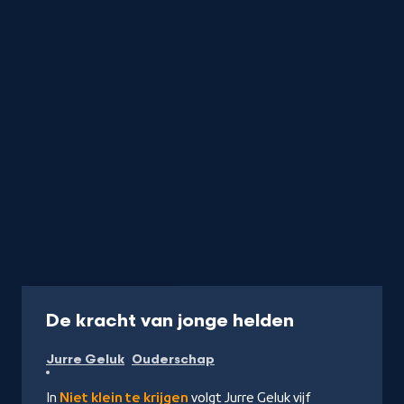
Programma
45 min
-
De kracht van jonge helden
Kijk
Jurre Geluk
Ouderschap
op
NPO
In
Niet klein te krijgen
volgt Jurre Geluk vijf