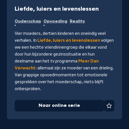
Video
15 min
-
Liefde, luiers en levenslessen
Naar
Ouderschap
Opvoeding
Reality
online
serie
Vier moeders, dertien kinderen en oneindig veel
verhalen. In
Liefde, luiers en levenslessen
volgen
we een hechte vriendinnengroep die elkaar vond
door hun bijzondere gezinssituatie en hun
deelname aan het tv programma
Meer Dan
Verwacht
: allemaal zijn ze moeder van een drieling.
Van grappige opvoedmomenten tot emotionele
gesprekken over het moederschap, niets blijft
onbesproken.
Naar online serie
Favorie