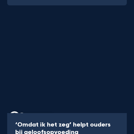
Podcast
40 min
‘Omdat ik het zeg’ helpt ouders
-
bij ge­loofs­op­voe­ding