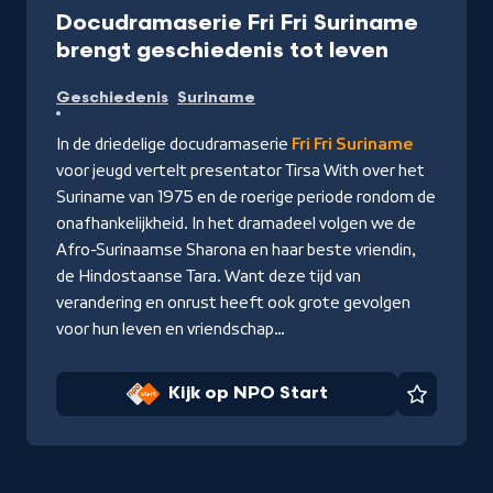
Docudramaserie Fri Fri Suriname
-
brengt geschiedenis tot leven
Kijk
Geschiedenis
Suriname
op
NPO
In de driedelige docudramaserie
Fri Fri Suriname
Start
voor jeugd vertelt presentator Tirsa With over het
Suriname van 1975 en de roerige periode rondom de
onafhankelijkheid. In het dramadeel volgen we de
Afro-Surinaamse Sharona en haar beste vriendin,
de Hindostaanse Tara. Want deze tijd van
verandering en onrust heeft ook grote gevolgen
voor hun leven en vriendschap…
Kijk op NPO Start
Favorie