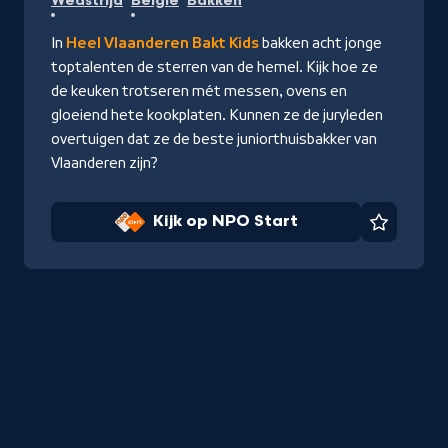
Wedstrijd
België
Bakken
op
NPO
In
Heel Vlaanderen Bakt Kids
bakken acht jonge
Start
toptalenten de sterren van de hemel. Kijk hoe ze
de keuken trotseren mét messen, ovens en
gloeiend hete kookplaten. Kunnen ze de juryleden
overtuigen dat ze de beste juniorthuisbakker van
Vlaanderen zijn?
Kijk op NPO Start
Favorie