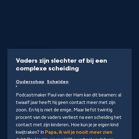
Podcast
25 min
Vaders zijn slechter af bij een
-
complexe scheiding
Luister
Ouderschap
Scheiden
de
podcast
Podcastmaker Paul van der Ham kan dit beamen: al
twaalf jaar heeft hij geen contact meer met zijn
zoon. En hij is niet de enige. Maar liefst twintig
procent van de vaders verliest na een scheiding het
contact met zijn kinderen. Hoe kun je je eigen kind
kwijtraken? In
Papa, ik wil je nooit meer zien