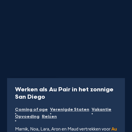
Programma
45 min
Werken als Au Pair in het zonnige
-
San Diego
Kijk
Coming of age
Verenigde Staten
Vakantie
op
Opvoeding
Reizen
NPO
Start
Marnik, Noa, Lara, Aron en Maud vertrekken voor
Au