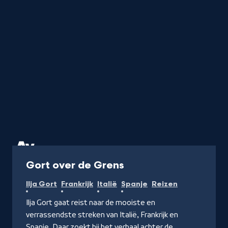
de
letter
Programma
Gort over de Grens
Ilja Gort
Frankrijk
Italië
Spanje
Reizen
Ilja Gort gaat reist naar de mooiste en
verrassendste streken van Italië, Frankrijk en
Spanje. Daar zoekt hij het verhaal achter de