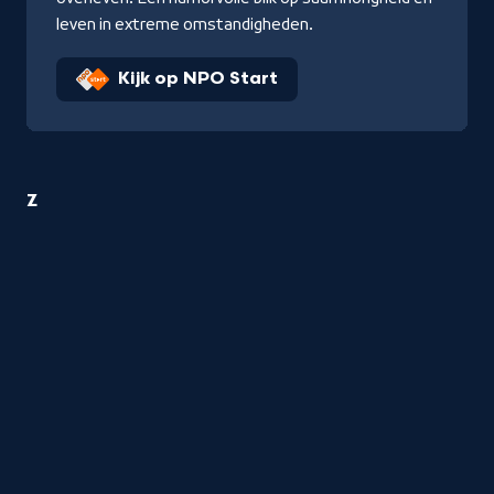
leven in extreme omstandigheden.
Kijk op NPO Start
1
Z
Reizen
titel
startend
met
de
letter