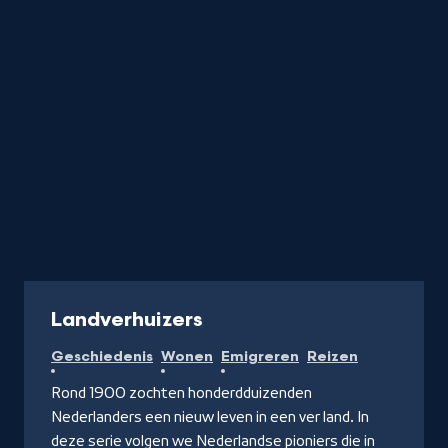
de
letter
Programma
Landverhuizers
Geschiedenis
Wonen
Emigreren
Reizen
Rond 1900 zochten honderdduizenden
Nederlanders een nieuw leven in een ver land. In
deze serie volgen we Nederlandse pioniers die in