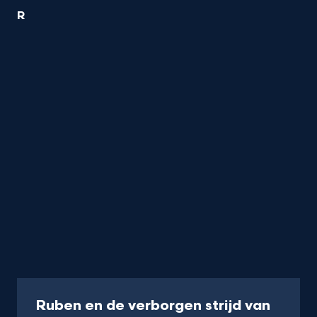
1
R
Reizen
titel
startend
met
de
letter
Programma
Ruben en de verborgen strijd van