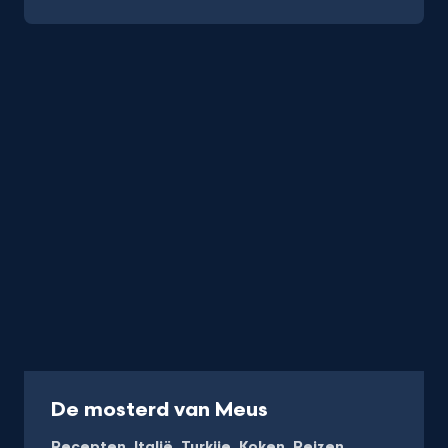
Programma
De mosterd van Meus
Recepten
Italië
Turkije
Koken
Reizen