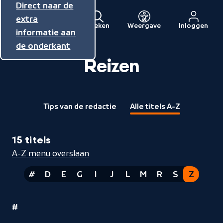
Direct naar de
Direct naar de
Direct naar de
inhoud
hoofdnavigatie
extra
Zoeken
Weergave
Inloggen
Menu
informatie aan
Naar
de onderkant
de
beginpagina
Reizen
van
NPO
Tips van de redactie
Alle titels A-Z
15 titels
A-Z menu overslaan
#
D
E
G
I
J
L
M
R
S
Z
Nummers
1
#
Reizen