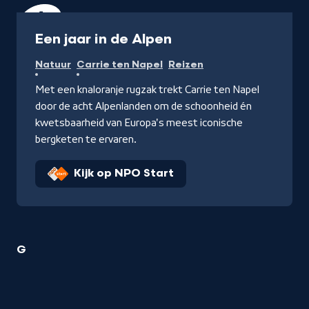
Programma
Een jaar in de Alpen
Natuur
Carrie ten Napel
Reizen
Met een knaloranje rugzak trekt Carrie ten Napel
door de acht Alpenlanden om de schoonheid én
kwetsbaarheid van Europa's meest iconische
bergketen te ervaren.
Kijk op NPO Start
1
G
Reizen
titel
startend
met