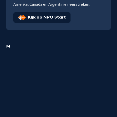
Amerika, Canada en Argentinië neerstreken.
Kijk op NPO Start
1
M
Reizen
titel
startend
met
de
letter