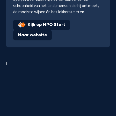
schoonheid van het land, mensen die hij ontmoet,
de mooiste wijnen én het lekkerste eten.
Kijk op NPO Start
Naar website
1
I
Reizen
titel
startend
met
de
letter