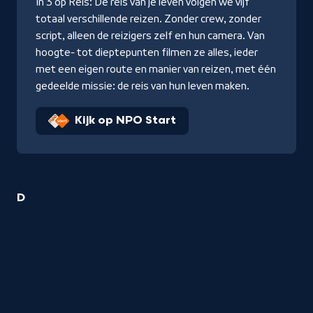
In 3 op Reis: De reis van je leven volgen we vijf
totaal verschillende reizen. Zonder crew, zonder
script, alleen de reizigers zelf en hun camera. Van
hoogte- tot dieptepunten filmen ze alles, ieder
met een eigen route en manier van reizen, met één
gedeelde missie: de reis van hun leven maken.
Kijk op NPO Start
5
D
Reizen
titels
startend
met
de
letter