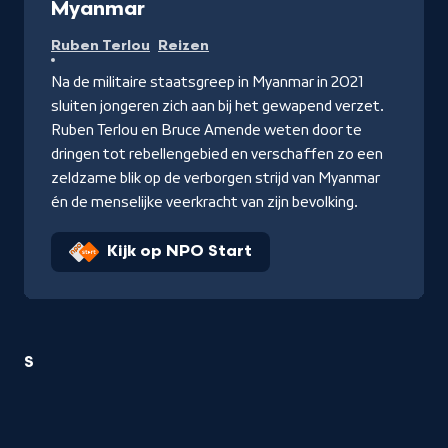
Myanmar
Ruben Terlou
Reizen
Na de militaire staatsgreep in Myanmar in 2021
sluiten jongeren zich aan bij het gewapend verzet.
Ruben Terlou en Bruce Amende weten door te
dringen tot rebellengebied en verschaffen zo een
zeldzame blik op de verborgen strijd van Myanmar
én de menselijke veerkracht van zijn bevolking.
Kijk op NPO Start
1
S
Reizen
titel
startend
met