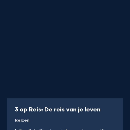
titel
startend
met
een
nummer
of
karakter
Programma
3 op Reis: De reis van je leven
Reizen