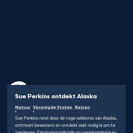
de
letter
Programma
Sue Perkins ontdekt Alaska
Natuur
Verenigde Staten
Reizen
Sue Perkins reist door de ruige wildernis van Alaska,
ontmoet bewoners en ontdekt wat nodig is om te
overleven. Een humorvolle blik op saamhorigheid en