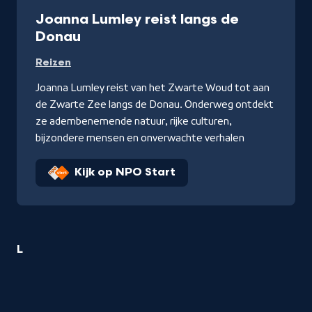
Joanna Lumley reist langs de
Donau
Reizen
Joanna Lumley reist van het Zwarte Woud tot aan
de Zwarte Zee langs de Donau. Onderweg ontdekt
ze adembenemende natuur, rijke culturen,
bijzondere mensen en onverwachte verhalen
Kijk op NPO Start
1
L
Reizen
titel
startend
met