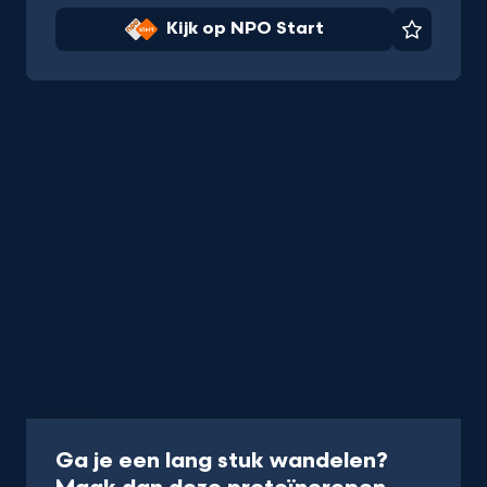
Kijk op NPO Start
Favorie
Artikel
Ga je een lang stuk wandelen?
-