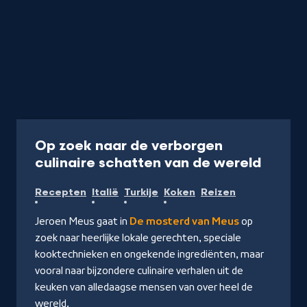
Programma
53 min
Op zoek naar de verborgen
-
culinaire schatten van de wereld
Kijk
Recepten
Italië
Turkije
Koken
Reizen
op
NPO
Jeroen Meus gaat in
De mosterd van Meus
op
Start
zoek naar heerlijke lokale gerechten, speciale
kooktechnieken en ongekende ingrediënten, maar
vooral naar bijzondere culinaire verhalen uit de
keuken van alledaagse mensen van over heel de
wereld.