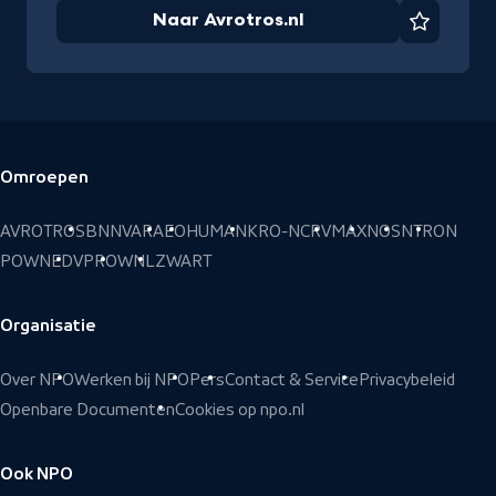
Naar Avrotros.nl
Favorie
Omroepen
Voettekst
AVROTROS
BNNVARA
EO
HUMAN
KRO-NCRV
MAX
NOS
NTR
ON
POWNED
VPRO
WNL
ZWART
Organisatie
Over NPO
Werken bij NPO
Pers
Contact & Service
Privacybeleid
Openbare Documenten
Cookies op npo.nl
Ook NPO