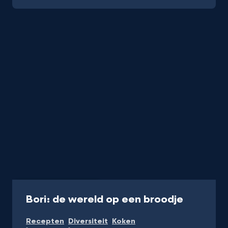
Programma
14 min
-
Bori: de wereld op een broodje
Kijk
Recepten
Diversiteit
Koken
op