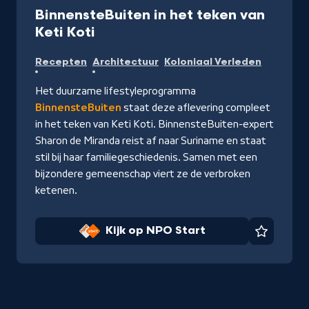
BinnensteBuiten in het teken van
-
Keti Koti
Kijk
Recepten
Architectuur
Koloniaal Verleden
op
NPO
Het duurzame lifestyleprogramma
Start
BinnensteBuiten
staat deze aflevering compleet
in het teken van Keti Koti. BinnensteBuiten-expert
Sharon de Miranda reist af naar Suriname en staat
stil bij haar familiegeschiedenis. Samen met een
bijzondere gemeenschap viert ze de verbroken
ketenen.
Kijk op NPO Start
Favorie