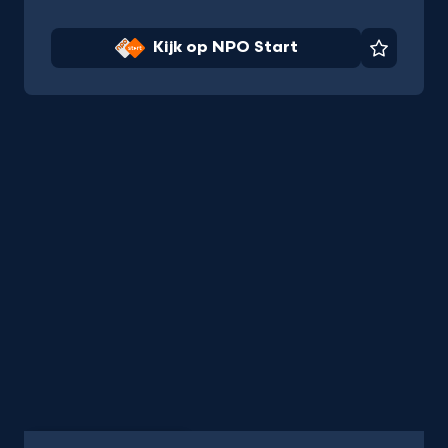
Kijk op NPO Start
Favorie
Aflevering
27 min