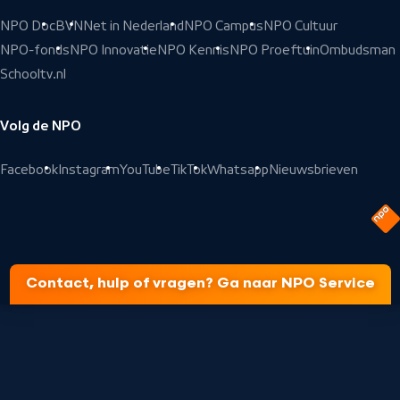
NPO Doc
BVN
Net in Nederland
NPO Campus
NPO Cultuur
NPO-fonds
NPO Innovatie
NPO Kennis
NPO Proeftuin
Ombudsman
Schooltv.nl
Volg de NPO
Facebook
Instagram
YouTube
TikTok
Whatsapp
Nieuwsbrieven
Contact, hulp of vragen? Ga naar NPO Service