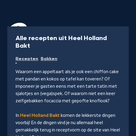
Recept
Alle recepten uit Heel Holland
-
Bakt
Naar
Recepten
Bakken
recepten
Waarom een appeltaart als je ook een chiffon cake
met pandan en kokos op tafel kan toveren? Of
imponeer je gasten eens met een tarte tatin met
sjalotjes en (vega)spek. Of waarom niet een keer
zelfgebakken focaccia met gepofte knoflook?
In
Heel Holland Bakt
komen de lekkerste dingen
voorbij! En de dingen vind je nu allemaal heel
gemakkelijk terug in receptvorm op de site van Heel