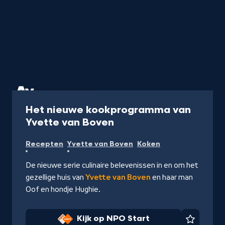
Programma
20 min
Het nieuwe kookprogramma van
-
Yvette van Boven
Kijk
Recepten
Yvette van Boven
Koken
op
NPO
De nieuwe serie culinaire belevenissen in en om het
Start
gezellige huis van
Yvette van Boven
en haar man
Oof en hondje Hughie.
Kijk op NPO Start
Favorie