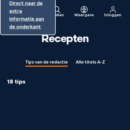
Direct naar de
Direct naar de
Direct naar de
inhoud
hoofdnavigatie
extra
Zoeken
Weergave
Inloggen
Menu
informatie aan
Naar
de onderkant
de
beginpagina
Recepten
van
NPO
Tips van de redactie
Alle titels A-Z
18 tips