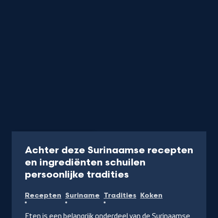
Programma
30 min
Achter deze Surinaamse recepten
en ingrediënten schuilen
-
persoonlijke tradities
Kijk
Recepten
Suriname
Tradities
Koken
op
NPO
Eten is een belangrijk onderdeel van de Surinaamse