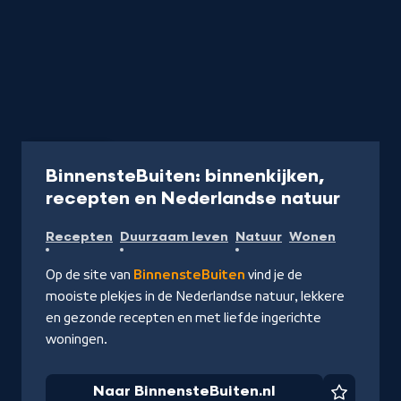
Programma
BinnensteBuiten: binnenkijken,
-
recepten en Nederlandse natuur
Naar
Recepten
Duurzaam leven
Natuur
Wonen
Binnen
Op de site van
BinnensteBuiten
vind je de
mooiste plekjes in de Nederlandse natuur, lekkere
en gezonde recepten en met liefde ingerichte
woningen.
Naar BinnensteBuiten.nl
Favorie