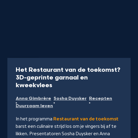
Programma
Het Restaurant van de toekomst?
3D-geprinte garnaal en
-
kweekvlees
Kijk
Anna Gimbrère
Sosha Duysker
Recepten
op
Duurzaam leven
NPO
Start
In het programma
Restaurant van de toekomst
barst een culinaire strijd los om je vingers bij af te
likken. Presentatoren Sosha Duysker en Anna