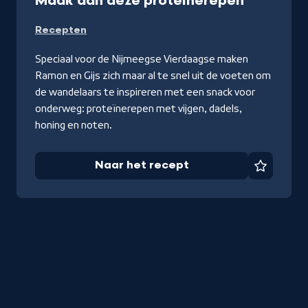
Maak dan deze proteïnerepen
Naar
Recepten
het
recept
Speciaal voor de Nijmeegse Vierdaagse maken
Ramon en Gijs zich maar al te snel uit de voeten om
de wandelaars te inspireren met een snack voor
onderweg: proteïnerepen met vijgen, dadels,
honing en noten.
Naar het recept
Favorie