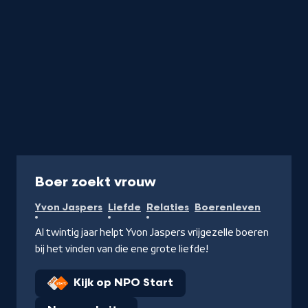
Programma
Boer zoekt vrouw
Yvon Jaspers
Liefde
Relaties
Boerenleven
Al twintig jaar helpt Yvon Jaspers vrijgezelle boeren
bij het vinden van die ene grote liefde!
Kijk op NPO Start