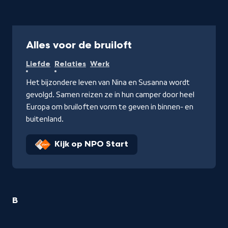
Programma
Alles voor de bruiloft
Liefde
Relaties
Werk
Het bijzondere leven van Nina en Susanna wordt
gevolgd. Samen reizen ze in hun camper door heel
Europa om bruiloften vorm te geven in binnen- en
buitenland.
Kijk op NPO Start
4
B
Liefde
&