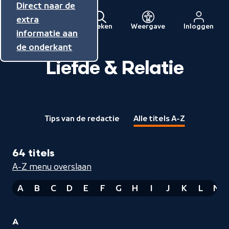
Direct naar de
Direct naar de
Direct naar de
inhoud
hoofdnavigatie
extra
Zoeken
Weergave
Inloggen
Menu
informatie aan
Naar
de onderkant
de
beginpagina
Liefde & Relatie
van
NPO
Tips van de redactie
Alle titels A-Z
64 titels
A-Z menu overslaan
A
B
C
D
E
F
G
H
I
J
K
L
M
4
A