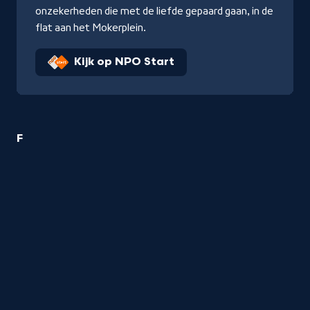
onzekerheden die met de liefde gepaard gaan, in de
flat aan het Mokerplein.
Kijk op NPO Start
2
F
Liefde
&
Relatie
titels
startend
met
de
letter