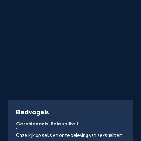
Relatie
titels
startend
met
de
letter
Podcast
Bedvogels
Geschiedenis
Seksualiteit
Onze kijk op seks en onze beleving van seksualiteit