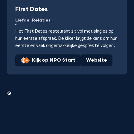
Programma
First Dates
Liefde
Relaties
Het First Dates restaurant zit vol met singles op
hun eerste afspraak. De kijker krijgt de kans om hun
eerste en vaak ongemakkelijke gesprek te volgen.
Kijk op NPO Start
Website
2
G
Liefde
&
Relatie
titels
startend
met