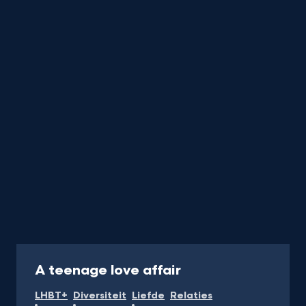
Liefde
&
Relatie
titels
startend
met
de
letter
Serie
A teenage love affair
LHBT+
Diversiteit
Liefde
Relaties