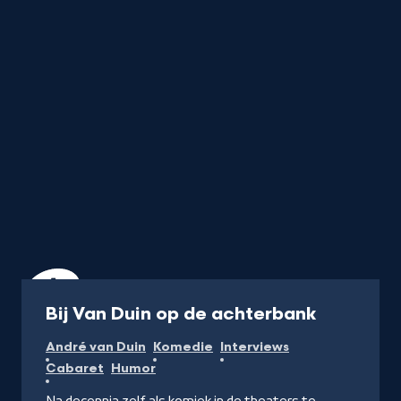
Programma
Bij Van Duin op de achterbank
André van Duin
Komedie
Interviews
Cabaret
Humor
Na decennia zelf als komiek in de theaters te