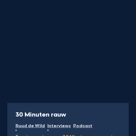
titel
startend
met
een
nummer
of
karakter
Podcast
30 Minuten rauw
Ruud de Wild
Interviews
Podcast