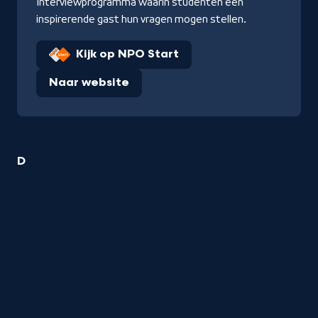
Interviewprogramma waarin studenten een
inspirerende gast hun vragen mogen stellen.
Kijk op NPO Start
Naar website
14
D
Interviews
titels
startend
met
de
letter