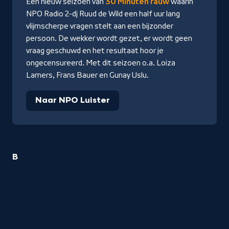
Een nieuw seizoen van
30 Minuten rauw
waarin
NPO Radio 2-dj Ruud de Wild een half uur lang
vlijmscherpe vragen stelt aan een bijzonder
persoon. De wekker wordt gezet, er wordt geen
vraag geschuwd en het resultaat hoor je
ongecensureerd. Met dit seizoen o.a. Loiza
Lamers, Frans Bauer en Gunay Uslu.
Naar NPO Luister
7
B
Interviews
titels
startend
met
de
letter