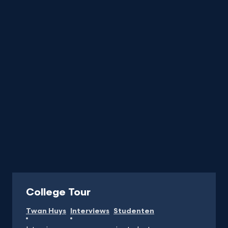
titel
startend
met
de
letter
Programma
College Tour
Twan Huys
Interviews
Studenten