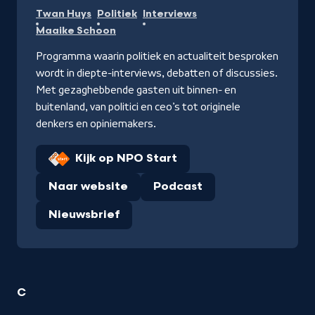
Twan Huys
Politiek
Interviews
Maaike Schoon
Programma waarin politiek en actualiteit besproken
wordt in diepte-interviews, debatten of discussies.
Met gezaghebbende gasten uit binnen- en
buitenland, van politici en ceo’s tot originele
denkers en opiniemakers.
Kijk op NPO Start
Naar website
Podcast
Nieuwsbrief
1
C
Interviews