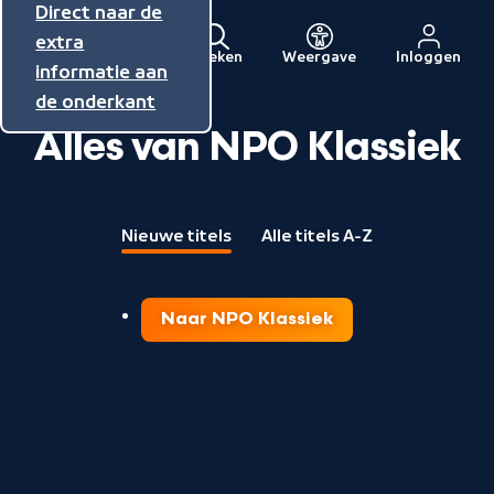
Direct naar de
Direct naar de
Direct naar de
inhoud
hoofdnavigatie
extra
Zoeken
Weergave
Inloggen
Menu
informatie aan
Naar
de onderkant
de
Alles van NPO Klassiek
beginpagina
van
NPO
Nieuwe titels
Alle titels A-Z
Naar NPO Klassiek