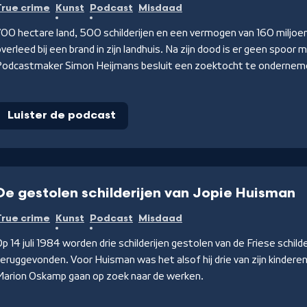
True crime
Kunst
Podcast
Misdaad
00 hectare land, 500 schilderijen en een vermogen van 160 miljoen.
verleed bij een brand in zijn landhuis. Na zijn dood is er geen spoor 
Podcastmaker Simon Heijmans besluit een zoektocht te ondernemen.
Luister de podcast
De gestolen schilderijen van Jopie Huisman
True crime
Kunst
Podcast
Misdaad
p 14 juli 1984 worden drie schilderijen gestolen van de Friese schi
eruggevonden. Voor Huisman was het alsof hij drie van zijn kinder
Marion Oskamp gaan op zoek naar de werken.