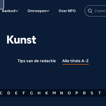
Zoeken
Aanbod
Omroepen
Over NPO
Zoeken
Bekijk onderliggend
Bekijk onderliggend
Kunst
Tips van de redactie
Alle titels A-Z
C
D
E
F
G
H
K
M
N
O
P
R
S
T