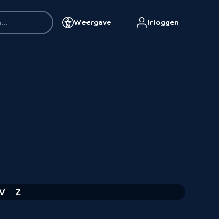
Weergave
Inloggen
V
Z