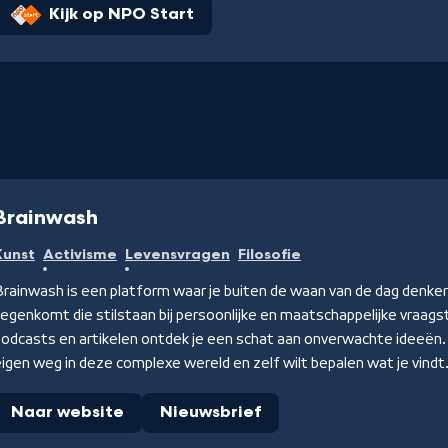
Kijk op NPO Start
Brainwash
Kunst
Activisme
Levensvragen
Filosofie
rainwash is een platform waar je buiten de waan van de dag denkers
egenkomt die stilstaan bij persoonlijke en maatschappelijke vraagstu
odcasts en artikelen ontdek je een schat aan onverwachte ideeën. Eig
igen weg in deze complexe wereld en zelf wilt bepalen wat je vindt
Naar website
Nieuwsbrief