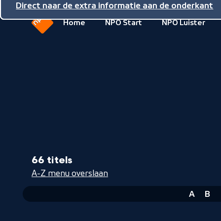
Direct naar de inhoud
Direct naar de hoofdnavigatie
Direct naar de extra informatie aan de onderkant
Home
NPO Start
NPO Luister
Naar
de
beginpagina
van
NPO
66 titels
A-Z menu overslaan
A
B