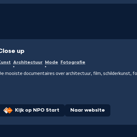
Close up
Kunst
Architectuur
Mode
Fotografie
e mooiste documentaires over architectuur, film, schilderkunst, 
Kijk op NPO Start
Naar website