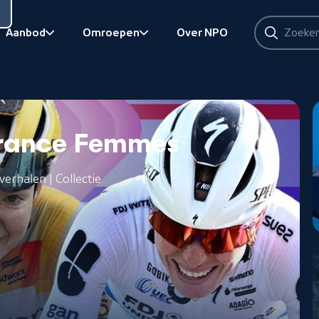
Zoeken
Aanbod
Omroepen
Over NPO
Zoeken
Bekijk onderliggend
Bekijk onderliggend
 France Femmes
verhalen | Collectie