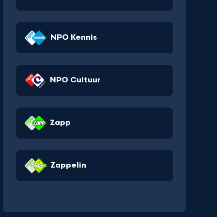
NPO Kennis
NPO Cultuur
Zapp
Zappelin