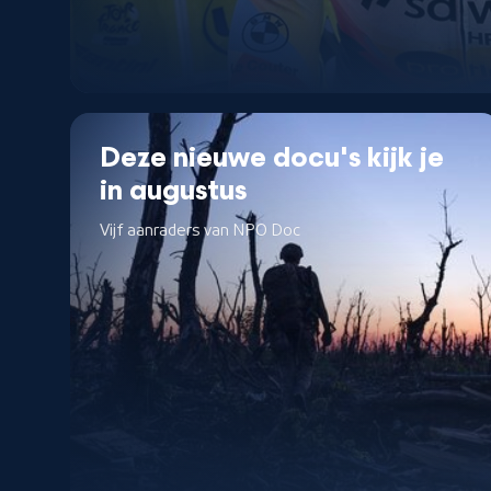
Deze nieuwe docu's kijk je
in augustus
Vijf aanraders van NPO Doc