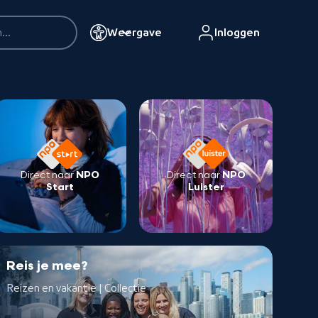
Weergave
Inloggen
Direct naar
NPO
Direct naar
NPO
Start
Luister
Reis je mee?
Reizen en vakantie | Collectie