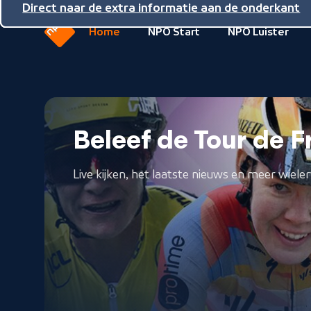
Direct naar de inhoud
Direct naar de hoofdnavigatie
Direct naar de extra informatie aan de onderkant
Home
NPO Start
NPO Luister
Naar
de
beginpagina
van
Nederlandse
NPO
Publieke
Beleef de Tour de
Omroep
Live kijken, het laatste nieuws en meer wieler