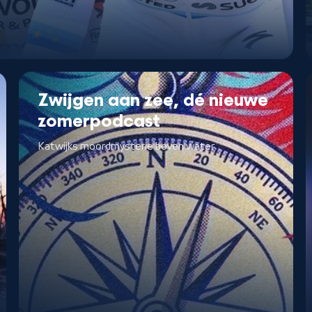
Zwijgen aan zee, dé nieuwe
zomerpodcast
Katwijks moordmysterie boven water