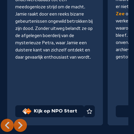
Start
er niet o
meedogenloze strijd om de macht.
Zee
ontd
Jamie raakt door een reeks bizarre
werkelij
gebeurtenissen ongewild betrokken bij
waarom h
zijn dood. Zonder uitweg belandt ze op
bleef. Z
de afgelegen boerderij van de
onverwa
mysterieuze Petra, waar Jamie een
archieve
duistere kant van zichzelf ontdekt en
gestole
daar gevaarlijk enthousiast van wordt.
Kijk op NPO Start
Na
Favoriet