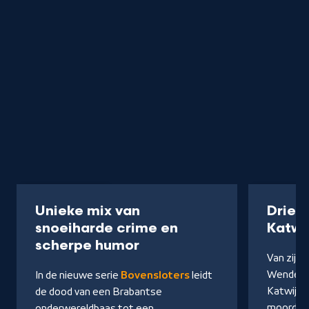
Serie
40 min
Podcast
Unieke mix van
Drie 
snoeiharde crime en
Katwi
-
scherpe humor
Van zijn 
Kijk
Wendel e
In de nieuwe serie
Bovensloters
leidt
op
Katwijks
de dood van een Brabantse
NPO
moorden 
onderwereldbaas tot een