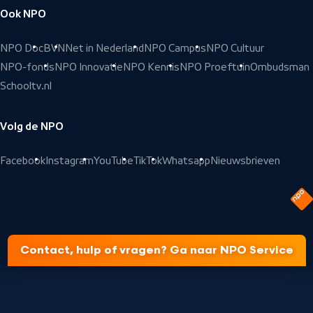
Ook NPO
NPO Doc
BVN
Net in Nederland
NPO Campus
NPO Cultuur
NPO-fonds
NPO Innovatie
NPO Kennis
NPO Proeftuin
Ombudsman
Schooltv.nl
Volg de NPO
Facebook
Instagram
YouTube
TikTok
Whatsapp
Nieuwsbrieven
Contact, hulp of vragen? Ga naar NPO Service