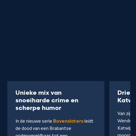
Serie
40 min
Podcast
Unieke mix van
Drie 
snoeiharde crime en
Katwi
-
scherpe humor
Van zijn 
Kijk
Wendel e
In de nieuwe serie
Bovensloters
leidt
op
Katwijks
de dood van een Brabantse
NPO
moorden 
onderwereldbaas tot een