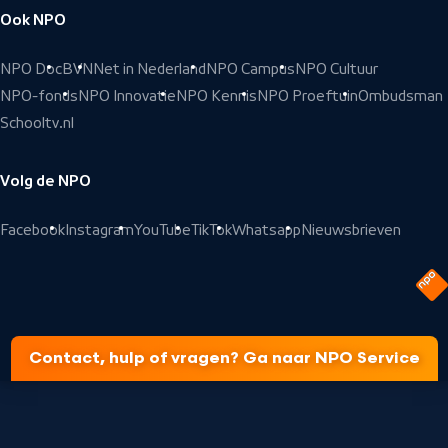
Ook NPO
NPO Doc
BVN
Net in Nederland
NPO Campus
NPO Cultuur
NPO-fonds
NPO Innovatie
NPO Kennis
NPO Proeftuin
Ombudsman
Schooltv.nl
Volg de NPO
Facebook
Instagram
YouTube
TikTok
Whatsapp
Nieuwsbrieven
Contact, hulp of vragen? Ga naar NPO Service