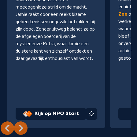
Start
er niet o
meedogenloze strijd om de macht.
Zee
ontd
Jamie raakt door een reeks bizarre
werkelij
gebeurtenissen ongewild betrokken bij
waarom h
zijn dood. Zonder uitweg belandt ze op
bleef. Z
de afgelegen boerderij van de
onverwa
mysterieuze Petra, waar Jamie een
archieve
duistere kant van zichzelf ontdekt en
gestole
daar gevaarlijk enthousiast van wordt.
Kijk op NPO Start
Na
Favoriet